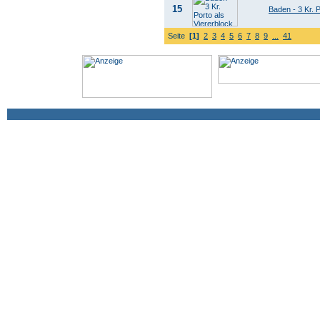
15
Baden - 3 Kr. P
Seite
[1]
2
3
4
5
6
7
8
9
...
41