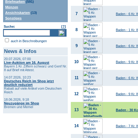
Briefmarken
(591)
Münzen
Ansichtskarten
(13)
7
Baden - 6 Kr. W
Sonstiges
Suche:
[
?
]
8
Baden - 1 Kr. 
auch in Beschreibungen
9
Baden - 6 Kr. 
News & Infos
20.07.2026, 07:00
10
Baden - 9 Kr. W
Live-Auktion am 16. August
Bayern 1 Kr. Ziffern schwarz und Genf Nr.
8 auf Brief mit Attest.
14.07.2026, 10:23
11
Baden - 6 Kr.
Deutsches Reich im Shop jetzt
deutlich reduziert
Rabatt auf viele Artikel vom Deutschen
Reich
12
Baden - 9 Kr. 
18.06.2026, 9:18
Neuzugänge im Shop
Bremen und Memel
13
Baden - 30 K
14
Baden - 7 Kr.