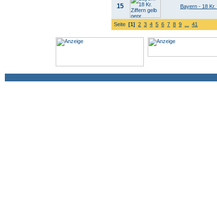
15
Bayern - 18 Kr. 
Seite
[1]
2
3
4
5
6
7
8
9
...
41