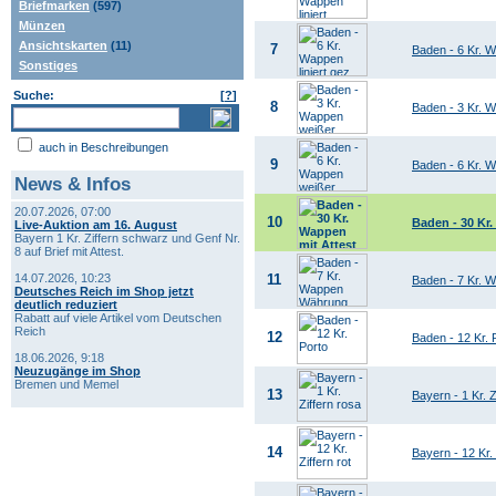
Briefmarken
(597)
Münzen
Ansichtskarten
(11)
7
Baden - 6 Kr. W
Sonstiges
Suche:
[
?
]
8
Baden - 3 Kr. 
auch in Beschreibungen
9
Baden - 6 Kr. 
News & Infos
20.07.2026, 07:00
10
Baden - 30 Kr
Live-Auktion am 16. August
Bayern 1 Kr. Ziffern schwarz und Genf Nr.
8 auf Brief mit Attest.
14.07.2026, 10:23
11
Baden - 7 Kr. W
Deutsches Reich im Shop jetzt
deutlich reduziert
Rabatt auf viele Artikel vom Deutschen
Reich
12
Baden - 12 Kr. 
18.06.2026, 9:18
Neuzugänge im Shop
Bremen und Memel
13
Bayern - 1 Kr. Z
14
Bayern - 12 Kr. 