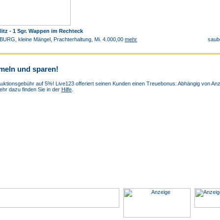
elitz - 1 Sgr. Wappen im Rechteck
RG, kleine Mängel, Prachterhaltung, Mi. 4.000,00
mehr
saube
meln und sparen!
uktionsgebühr auf 5%! Live123 offeriert seinen Kunden einen Treuebonus: Abhängig von Anza
hr dazu finden Sie in der
Hilfe
.