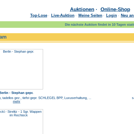
Auktionen
·
Online-Shop
Top-Lose
Live-Auktion
Meine Seiten
Login
Neu an
·
·
·
·
Die nächste Auktion findet in 10 Tagen statt
 am
Berlin - Stephan gepr.
 tadellos gez., tiefst gepr. SCHLEGEL BPP, Luxuserhaltung, ...
s
mehr