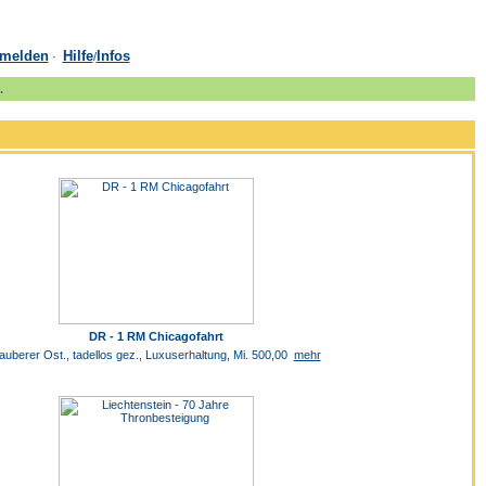
melden
Hilfe
Infos
·
/
.
DR - 1 RM Chicagofahrt
auberer Ost., tadellos gez., Luxuserhaltung, Mi. 500,00
mehr