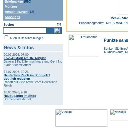
Briefmarken
(590)
Münzen
Ansichtskarten
(12)
Sonstiges
Meckl.- Str
Ellipsensegmentst. NEUBRANDENBU
Suche:
[
?
]
auch in Beschreibungen
Punkte sam
News & Infos
Senken Sie Ihre A
Auktionskäufe! Me
20.07.2026, 07:00
Live-Auktion am 16. August
Bayern 1 Kr. Ziffern schwarz und Genf Nr.
8 auf Brief mit Attest.
14.07.2026, 10:23
Deutsches Reich im Shop jetzt
deutlich reduziert
Rabatt auf viele Artikel vom Deutschen
Reich
18.06.2026, 9:18
Neuzugänge im Shop
Bremen und Memel