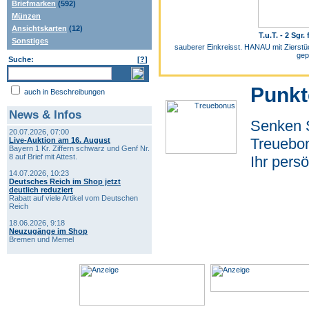
Briefmarken
(592)
Münzen
Ansichtskarten
(12)
T.u.T. - 2 Sgr.
Sonstiges
sauberer Einkreisst. HANAU mit Zierstüc
gep
Suche:
[
?
]
Punkt
auch in Beschreibungen
News & Infos
Senken S
20.07.2026, 07:00
Treuebon
Live-Auktion am 16. August
Bayern 1 Kr. Ziffern schwarz und Genf Nr.
8 auf Brief mit Attest.
Ihr pers
14.07.2026, 10:23
Deutsches Reich im Shop jetzt
deutlich reduziert
Rabatt auf viele Artikel vom Deutschen
Reich
18.06.2026, 9:18
Neuzugänge im Shop
Bremen und Memel