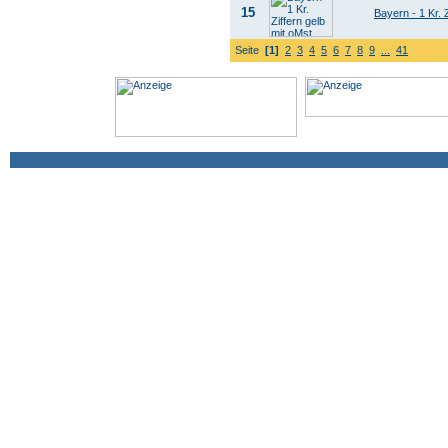
15
Bayern - 1 Kr.
Seite
[1]
2
3
4
5
6
7
8
9
...
41