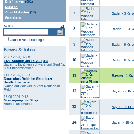
Briefmarken
(591)
Münzen
Ansichtskarten
(13)
7
Baden - 3 Kr. W
Sonstiges
Suche:
[
?
]
8
Baden - 1 Kr. W
auch in Beschreibungen
9
Baden - 9 Kr. W
News & Infos
20.07.2026, 07:00
10
Baden - 6 Kr. 
Live-Auktion am 16. August
Bayern 1 Kr. Ziffern schwarz und Genf Nr.
8 auf Brief mit Attest.
14.07.2026, 10:23
11
Bayern - 1 Kr. 
Deutsches Reich im Shop jetzt
deutlich reduziert
Rabatt auf viele Artikel vom Deutschen
Reich
12
Bayern - 6 Kr. 
18.06.2026, 9:18
Neuzugänge im Shop
Bremen und Memel
13
Bayern - 9 Kr. 
14
Bayern - 18 Kr