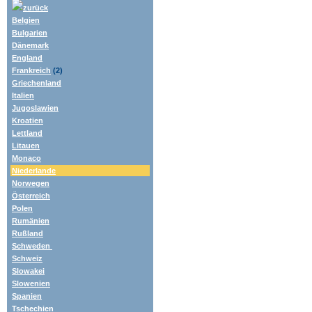
zurück
Belgien
Bulgarien
Dänemark
England
Frankreich
(2)
Griechenland
Italien
Jugoslawien
Kroatien
Lettland
Litauen
Monaco
Niederlande
Norwegen
Österreich
Polen
Rumänien
Rußland
Schweden
Schweiz
Slowakei
Slowenien
Spanien
Tschechien