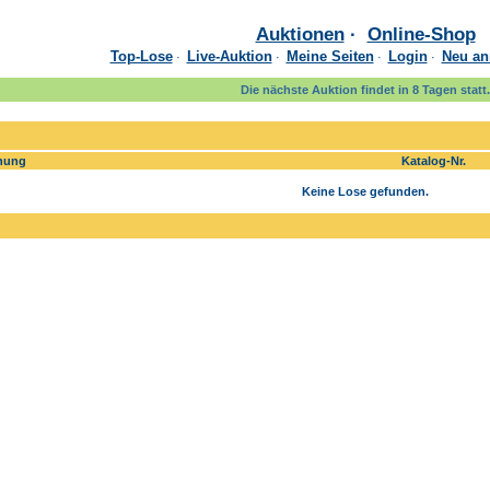
Auktionen
·
Online-Shop
Top-Lose
Live-Auktion
Meine Seiten
Login
Neu an
·
·
·
·
Die nächste Auktion findet in 8 Tagen statt.
nung
Katalog-Nr.
Keine Lose gefunden.