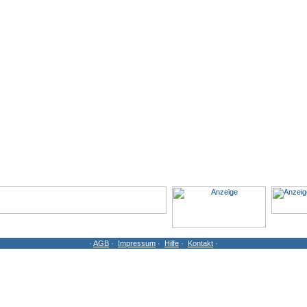
·
AGB
·
Impressum
·
Hilfe
·
Kontakt
·