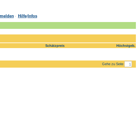
melden
Hilfe
Infos
·
/
Schätzpreis
Höchstgeb.
Gehe zu Seite