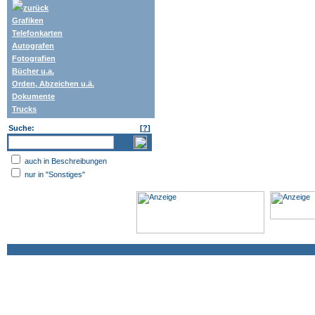
zurück
Grafiken
Telefonkarten
Autografen
Fotografien
Bücher u.a.
Orden, Abzeichen u.ä.
Dokumente
Trucks
Suche:
[
?
]
auch in Beschreibungen
nur in "Sonstiges"