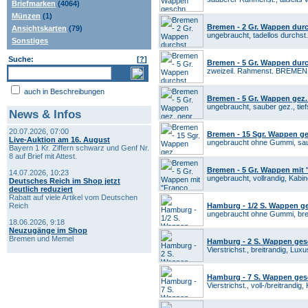
Briefmarken
(4064)
Münzen
(1)
Bremen - 2 Gr. Wappen durc
Ansichtskarten
(79)
ungebraucht, tadellos durchst.,
Sonstiges
Suche:
[
?
]
Bremen - 5 Gr. Wappen durc
zweizeil. Rahmenst. BREMEN, t
auch in Beschreibungen
Bremen - 5 Gr. Wappen gez.
ungebraucht, sauber gez., tiefs
News & Infos
20.07.2026, 07:00
Bremen - 15 Sgr. Wappen g
Live-Auktion am 16. August
ungebraucht ohne Gummi, saub
Bayern 1 Kr. Ziffern schwarz und Genf Nr.
8 auf Brief mit Attest.
Bremen - 5 Gr. Wappen mit
14.07.2026, 10:23
ungebraucht, vollrandig, Kabin
Deutsches Reich im Shop jetzt
deutlich reduziert
Rabatt auf viele Artikel vom Deutschen
Reich
Hamburg - 1/2 S. Wappen g
ungebraucht ohne Gummi, breitr
18.06.2026, 9:18
Neuzugänge im Shop
Bremen und Memel
Hamburg - 2 S. Wappen ges
Vierstrichst., breitrandig, Lux
Hamburg - 7 S. Wappen ges
Vierstrichst., voll-/breitrandig