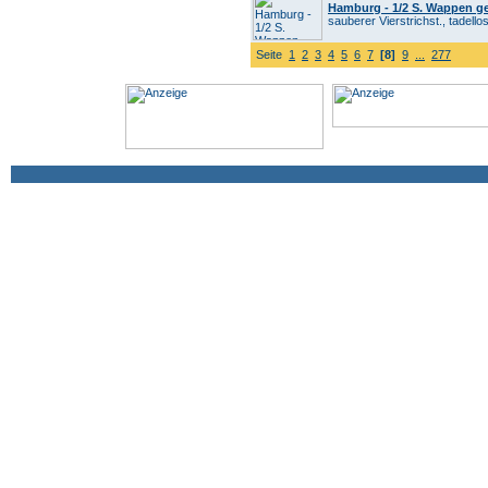
Hamburg - 1/2 S. Wappen ge
sauberer Vierstrichst., tadello
Seite
1
2
3
4
5
6
7
[8]
9
...
277