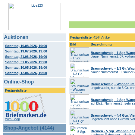
Auktionen
Festpreisliste
: 4144 Artikel
Bild
Bezeichnung
Sonntag, 16.08.2026, 19:00
Sonntag, 19.07.2026, 19:00
Braunschweig - 1 Sgr. Wapp
blauer Nummernst. 37, vollran
Sonntag, 21.06.2026, 19:00
Sonntag, 31.05.2026, 19:00
Sonntag, 10.05.2026, 19:00
Braunschweig - 1/3 Gr. Wap
blauer Nummernst. 9, sauber d
Sonntag, 12.04.2026, 19:00
Online-Shop
Braunschweig - Wappen im
ungebraucht, nur die 3 Gr. oh
Festpreisliste
Braunschweig - 2 Sgr. Wapp
auf Bfst., Nummernst., sehr s
Braunschweig - 4/4 Ggr. Vie
zum Shop
ungebraucht ohne Gummi, vollr
Shop-Angebot (4144)
Bremen - 5 Sgr. Wappen ge
sauberer Rahmenst., allseits vo