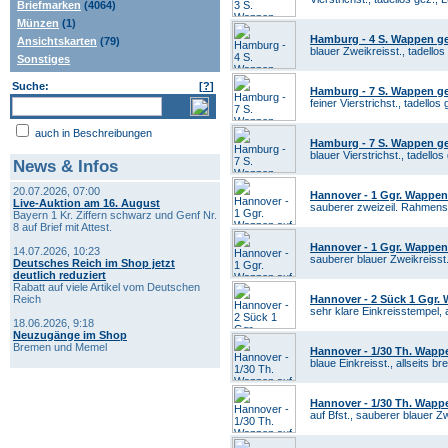
Briefmarken
(4064)
Münzen
(1)
Hamburg - 4 S. Wappen ge
Ansichtskarten
(79)
blauer Zweikreisst., tadellos 
Sonstiges
Suche:
[
?
]
Hamburg - 7 S. Wappen ge
feiner Vierstrichst., tadello
auch in Beschreibungen
Hamburg - 7 S. Wappen gez
blauer Vierstrichst., tadell
News & Infos
20.07.2026, 07:00
Hannover - 1 Ggr. Wappen
Live-Auktion am 16. August
sauberer zweizeil. Rahmenst.,
Bayern 1 Kr. Ziffern schwarz und Genf Nr.
8 auf Brief mit Attest.
Hannover - 1 Ggr. Wappen
14.07.2026, 10:23
sauberer blauer Zweikreisst.,
Deutsches Reich im Shop jetzt
deutlich reduziert
Rabatt auf viele Artikel vom Deutschen
Reich
Hannover - 2 Sück 1 Ggr.
sehr klare Einkreisstempel, a
18.06.2026, 9:18
Neuzugänge im Shop
Bremen und Memel
Hannover - 1/30 Th. Wapp
blaue Einkreisst., allseits b
Hannover - 1/30 Th. Wapp
auf Bfst., sauberer blauer Zw