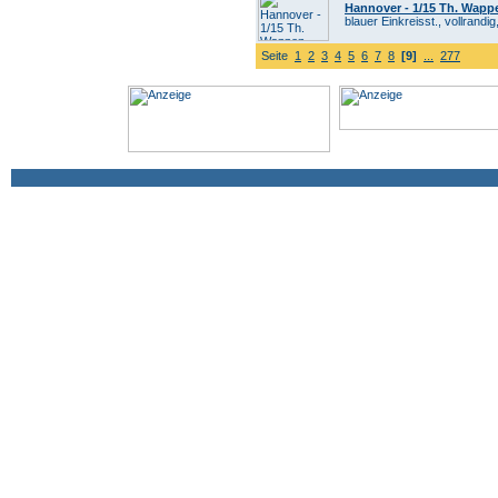
Hannover - 1/15 Th. Wapp
blauer Einkreisst., vollrandi
Seite
1
2
3
4
5
6
7
8
[9]
...
277