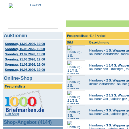
Auktionen
Festpreisliste
: 4144 Artikel
Bild
Bezeichnung
Sonntag, 13.09.2026, 19:00
Sonntag, 16.08.2026, 19:00
Hamburg - 1 S. Wappen ge
sauberer Vierstrichst., tadel
Sonntag, 19.07.2026, 19:00
Sonntag, 21.06.2026, 19:00
Sonntag, 31.05.2026, 19:00
Hamburg - 1 1/4 S. Wappe
sauberer dän. Dreiringst., t
Sonntag, 10.05.2026, 19:00
Online-Shop
Hamburg - 2 S. Wappen ge
dicker Vierstrichst., sauber 
Festpreisliste
Hamburg - 2 1/2 S. Wappe
sauberer Ost., tadellos gez.
Hamburg - 3 S. Wappen ge
zum Shop
sauberer Ost., tadellos gez.
Shop-Angebot (4144)
Hamburg - 3 S. Wappen ge
Vierstrichst., tadellos gez.,